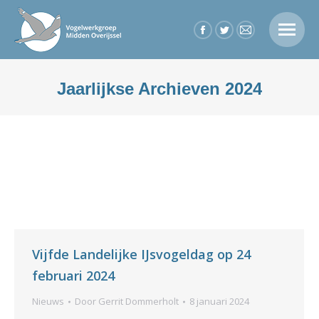
Facebook
Twitter
Mail
page
page
page
opens
opens
opens
Jaarlijkse Archieven
2024
in
in
in
Je bent hier:
new
new
new
window
window
window
Vijfde Landelijke IJsvogeldag op 24
februari 2024
Nieuws
Door
Gerrit Dommerholt
8 januari 2024