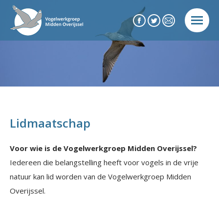
Facebook
Twitter
Mail
page
page
page
opens
opens
opens
in
in
in
new
new
new
window
window
window
Lidmaatschap
Voor wie is de Vogelwerkgroep Midden Overijssel?
Iedereen die belangstelling heeft voor vogels in de vrije
natuur kan lid worden van de Vogelwerkgroep Midden
Overijssel.